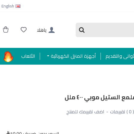
English
ياهلا
أواني والتقديم
أجهزة المنزل الكهربائية
الألعاب
 الستيل موبي ٤٠٠ ملل
( 0 ) تقييمات
-
اضف تقييمك للمنتج
السعر بدون ضريبة :
10.00