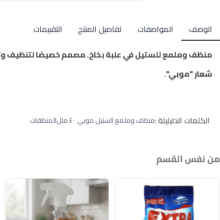
الوصف
المواصفات
تفاصيل المنتج
التقييمات
منظف وملمع للستيل في علبة بخاخ. مصمم خصيصًا لتنظيف وت
شعار "موبي".
الكلمات الدليليلة :
منظف وملمع الستيل موبي ٤٠٠ ملل
المنظفات
من نفس القسم