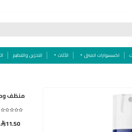
ت
اكسسوارات المنزل
الأثاث
التخزين والتنظيم
ال
منظف وملمع
11.50