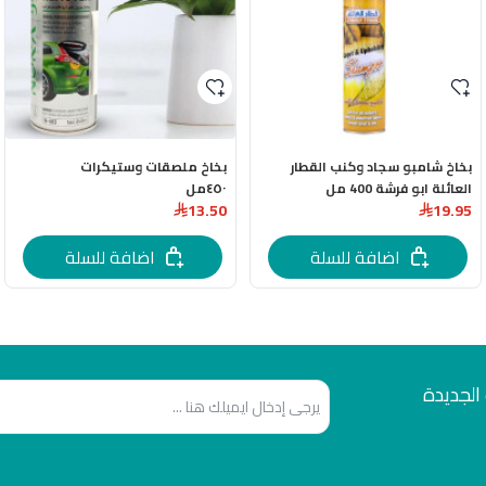
بخاخ شامبو سجاد وكنب القطار
بخاخ ملصقات وستيكرات
العائلة ابو فرشة 400 مل
٤٥٠مل
13.50
19.95
اضافة للسلة
اضافة للسلة
الجديدة