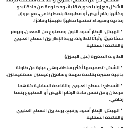
الشكل مع زوايا مدورة قليلاً، ومصنوعة من مادة تبدو
وكأنها رخام أبيض أو مطبوعة بنمط رخامي، مع عروق
رمادية وسوداء تمنحها مظهرًا طبيعيًا وفاخرًا.
* الهيكل: الإطار أسود اللون ومصنوع من المعدن، ويوفر
دعمًا قويًا وثباتًا للطاولة. يربط الإطار بين السطح العلوي
والقاعدة السفلية.
الطاولة الصغيرة (على اليمين):
* الشكل: تصميمها أكثر بساطة، وهي عبارة عن طاولة
جانبية صغيرة بقاعدة مربعة وساقين رفيعتين مستقيمتين.
* الأسطح: السطح العلوي والقاعدة السفلية كلاهما
مربعان ومن نفس مادة الرخام الأبيض أو المطبوع بنمط
رخامي،
* الهيكل: الإطار أسود ورفيع، يربط بين السطح العلوي
والقاعدة السفلية.