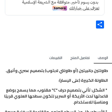
Share
الوصف
تفاصيل المنتج
التقييمات
طاولتين جانبيتين (أو طاولتي لابتوب) بتصميم عصري وأنيق.
الطاولة الكبيرة (على اليسار):
* الشكل: تأتي بتصميم حرف "C" مقلوب، مما يسمح بوضع
قاعدتها تحت الأريكة أو السرير لتكون سطحها العلوي قريبًا
ومناسبًا للاستخدام.
* الأسطح: كل من السطح العلوي والقاعدة السفلية مربعة