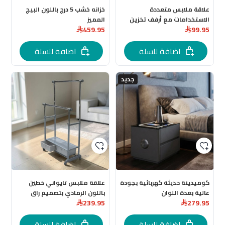
علاقة ملابس متعددة
خزانه خشب 5 درج باللون البيج
الاستخدامات مع أرفف تخزين
المميز
459.95
99.95
خشبية بجودة عاليه
اضافة للسلة
اضافة للسلة
جديد
كوميدينة حديثة كهربائية بجودة
علاقة ملابس تايواني خطين
عالية بعدة اللوان
باللون الرمادي بتصميم راق
239.95
279.95
يجمع بين الاناقة والعملية .
اضافة للسلة
اضافة للسلة