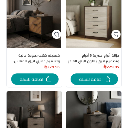
خزانة أدراج عصرية 5 أدراج
كمدينه خشب بجودة عالية
وتصميم انيق باللون البني الفاخر
وتصميم عصري انيق المقاس:
229.95
229.95
40 * 48 * 60 سم باللون البيج
اضافة للسلة
اضافة للسلة