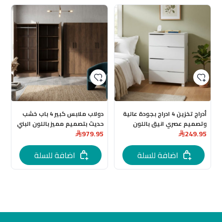
أدراج تخزين 4 ادراج بجودة عالية
دولاب ملابس كبير 4 باب خشب
وتصميم عصري انيق باللون
حديث بتصميم مميز باللون البني
979.95
249.95
الابيض المقاس: 60 × 40 × 90
المحروق
سم
اضافة للسلة
اضافة للسلة