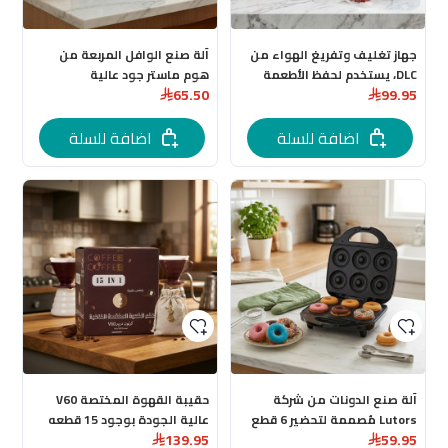
جهاز تغليف وتفريغ الهواء من
آلة صنع الوافل المربعة من
DLC، يستخدم لحفظ الأطعمة
هوم ماستر جود عالية
65.50
99.95
طازجة لفترات أطول عبر الشفط
اضافة للسلة
اضافة للسلة
آلة صنع الدونات من شركة
حقيبة القهوة المختصة V60
Lutors مُصممة لتحضير 6 قطع
عالية الجودة بوجود 15 قطعه
139.95
59.95
من الدونات الصغيرة دفعة واحدة