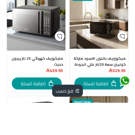
ميكروويف باللون الاسود ماركة
مايكرويف كهربائي 25 لتر ريبون
كوليين سعة 20لتر عالي الجودة
حديث
439.95
329.95
اضافة للسلة
اضافة للسلة
فرز حسب
عروضنا المميزة