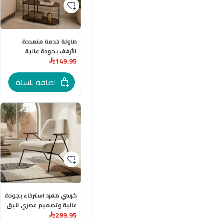
طاولة خدمة متعددة
الأرفف بجودة عالية
149.95
وتصميم عصري انيق
باللون البني المقاسات: 78
× 34 × 94 سم
اضافة للسلة
كرسي مفرد استرخاء بجودة
عالية وتصميم عصري انيق
299.95
وقاعدة معدنية باللون