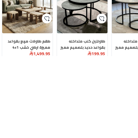
متداخله
طاولتين كنب متداخله
طقم طاولات مربع بقواعد
بتصميم مميز
بقواعد حديد بتصميم مميز
مميزة ارضي خشب 1+4
1,499.95
199.95
باللون الرمادي
قطع
ة للسلة
اضافة للسلة
اضافة للسلة