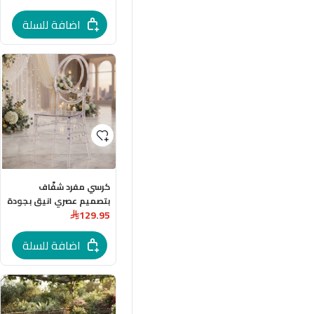
الابيض
اضافة للسلة
كرسي مفرد شفّاف
بتصميم عصري انيق بجودة
129.95
عالية
اضافة للسلة