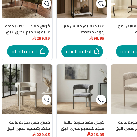
 ملابس مع
ستاند تعليق ملابس مع
كرسي مفرد استرخاء بجودة
رفوف متعددة
عالية وتصميم عصري انيق
299.95
99.95
بجودة عالية
الاستخدامات بجودة عالية
وقاعدة معدنية باللون
انيق
وتصميم عصري انيق
الفاخر رررررر
ة للسلة
المقاسات:الارتفاع: 167 سم
اضافة للسلة
اضافة للسلة
العرض: 60 سم العمق: 40
ودة عالية
كرسي مفرد بجودة عالية
كرسي مفرد بجودة عالية
 عصري انيق
منجّد بتصميم عصري انيق
منجّد بتصميم عصري انيق
229.95
229.95
باللون الرمادي
باللون الابيض