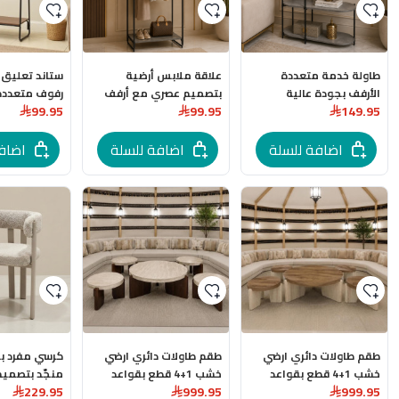
طاولة خدمة متعددة
علاقة ملابس أرضية
ستاند تعليق
الأرفف بجودة عالية
بتصميم عصري مع أرفف
رفوف متعددة
99.95
99.95
149.95
وتصميم عصري انيق
علوية وسفلية بجودة
الاستخدامات 
باللون الرمادي المقاسات:
عالية
وتصميم صري 
78 × 34 × 94 سم
اضافة للسلة
اضافة للسلة
اضاف
سم
طقم طاولات دائري ارضي
طقم طاولات دائري ارضي
كرسي مفرد بج
خشب 1+4 قطع بقواعد
خشب 1+4 قطع بقواعد
منجّد بتصميم
229.95
999.95
999.95
باللون الخشبي الفاتح
باللون البني الغامق
باللون البيج