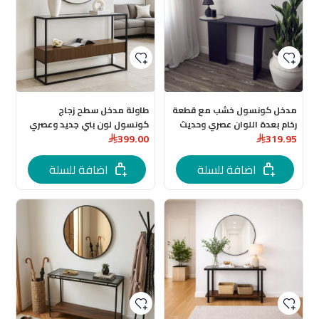
مدخل كونسول خشب مع قطعة
طاولة مدخل سطح زجاج
رخام بعدة اللوان عصري وحديث
كونسول لون بني جديد وعصري
399.00
319.95
120x40x80
اضافة للسلة
اضافة للسلة