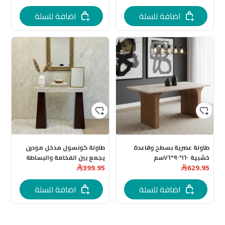
اضافة للسلة
اضافة للسلة
طاولة عصرية بسطح وقاعدة
طاولة كونسول مدخل مودرن
خشبية ١٦٠*٩٠*٧٦سم
يجمع بين الفخامة والبساطة
399.95
629.95
بعدة اللوان
اضافة للسلة
اضافة للسلة