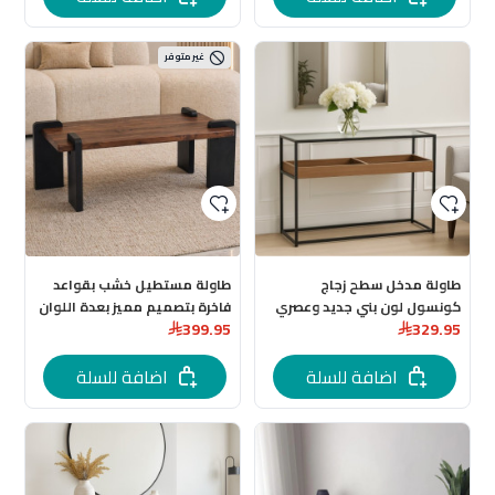
غير متوفر
طاولة مدخل سطح زجاج
طاولة مستطيل خشب بقواعد
كونسول لون بني جديد وعصري
فاخرة بتصميم مميز بعدة اللوان
399.95
329.95
120x40x80
اضافة للسلة
اضافة للسلة