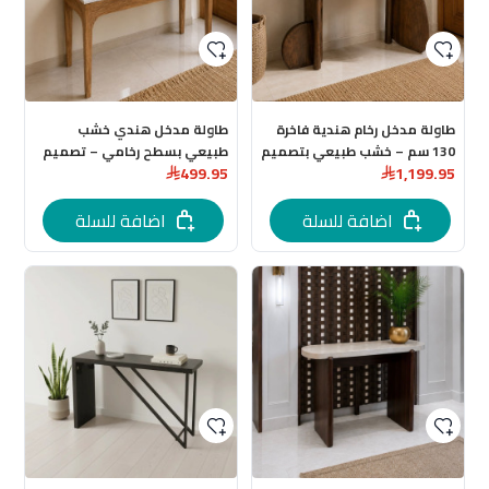
طاولة مدخل رخام هندية فاخرة
طاولة مدخل هندي خشب
130 سم – خشب طبيعي بتصميم
طبيعي بسطح رخامي – تصميم
499.95
1,199.95
عصري
أنيق وعصري بعدة اللوان
اضافة للسلة
اضافة للسلة