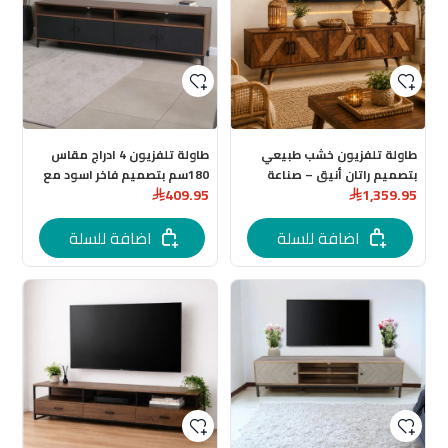
طاولة تلفزيون خشب طبيعي
طاولة تلفزيون 4 ادراج مقاس
بتصميم راتان أنيق – صناعة
180سم بتصميم فاخر اسود مع
409.95
1,359.95
هندية لون بني مقاس 175سم
بني
اضافة للسلة
اضافة للسلة