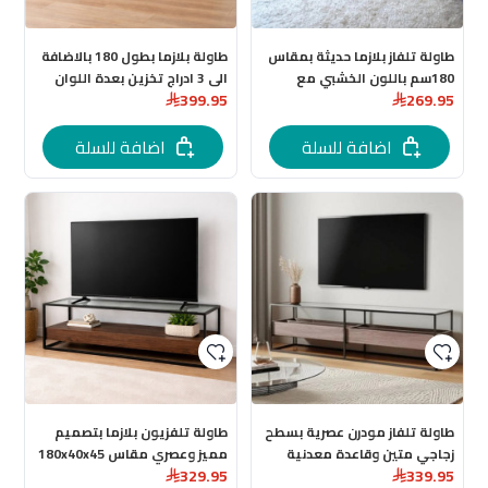
طاولة تلفاز بلازما حديثة بمقاس
طاولة بلازما بطول 180 بالاضافة
180سم باللون الخشبي مع
الى 3 ادراج تخزين بعدة اللوان
399.95
269.95
الرمادي
اضافة للسلة
اضافة للسلة
طاولة تلفاز مودرن عصرية بسطح
طاولة تلفزيون بلازما بتصميم
زجاجي متين وقاعدة معدنية
مميز وعصري مقاس 180x40x45
329.95
339.95
160سم