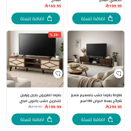
169.95
199.95
اضافة للسلة
اضافة للسلة
-23 %
طاولة بلازما خشب بتصميم مميز
بلازما تلفزيون بابين ورفين
شرائح بعدة اللوان 180سم
للتخزين خشب باللون البني
199.99
299.95
مقاس 180سم
259.95
اضافة للسلة
اضافة للسلة