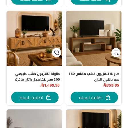
طاولة تلفزيون خشب مقاس 160
طاولة تلفزيون خشب طبيعي
سم باللون البني
200 سم بتفاصيل راتان فاخرة
1,499.95
359.95
لون خشبي
اضافة للسلة
اضافة للسلة