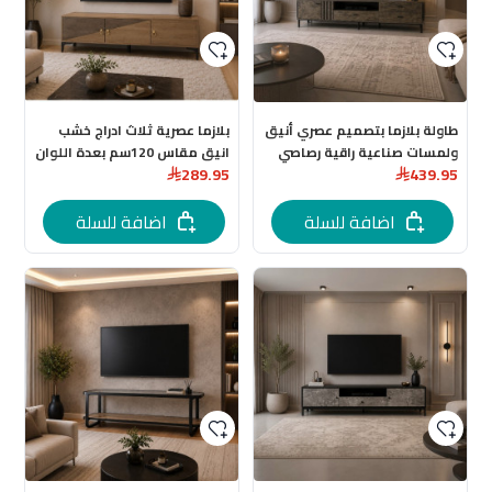
طاولة بلازما بتصميم عصري أنيق
بلازما عصرية ثلاث ادراج خشب
ولمسات صناعية راقية رصاصي
انيق مقاس 120سم بعدة اللوان
289.95
439.95
180 سم
اضافة للسلة
اضافة للسلة