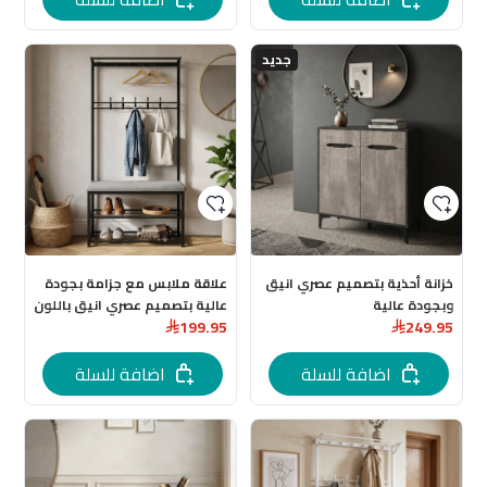
جديد
خزانة أحذية بتصميم عصري انيق
علاقة ملابس مع جزامة بجودة
وبجودة عالية
عالية بتصميم عصري انيق باللون
199.95
249.95
الاسود لمقاس: 100 × 33 × 172
سم
اضافة للسلة
اضافة للسلة