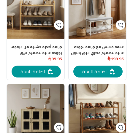
علاقة ملابس مع جزامة بجودة
جزامة أحذية خشبية من 3 رفوف
عالية بتصميم عصري انيق باللون
بجودة عالية بتصميم انيق
99.95
199.95
الابيض لمقاس: 100 × 33 × 172
باللون البيج لمقاس: 68.5 × 23.5
سم
× 51 سم
اضافة للسلة
اضافة للسلة