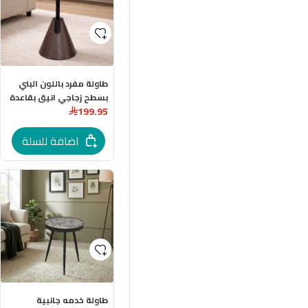
طاولة مفرد باللون البني
بسطح زجاجي انيق بقاعدة
199.95
مخروطية مميزة
اضافة للسلة
طاولة خدمه جانبية