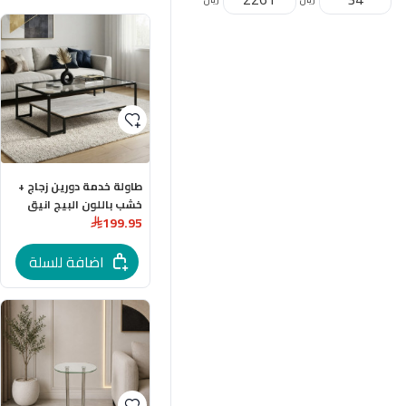
طاولة خدمة دورين زجاج +
خشب باللون البيج انيق
199.95
60-120-45 سم
اضافة للسلة