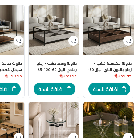
طاولة مقسمة خشب -
طاولة وسط خشب - زجاج
طاولة خدمة م
زجاج باللون البني انيق 60-
رمادي انيق 60-120-45
هيكل بتصمي
199.95
259.95
259.95
120-45 سم
سم
اسود باللون ا
اضافة للسلة
اضافة للسلة
اضاف