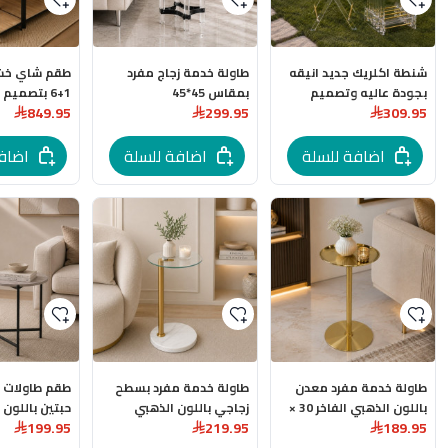
شنطة اكلريك جديد انيقه
طاولة خدمة زجاج مفرد
طقم شاي خ
بجودة عاليه وتصميم
بمقاس 45*45
1+6 بتصميم
849.95
299.95
309.95
عصري انيق
عالية
اضافة للسلة
اضافة للسلة
اضاف
طاولة خدمة مفرد معدن
طاولة خدمة مفرد بسطح
طقم طاولات
باللون الذهبي الفاخر 30 ×
زجاجي باللون الذهبي
حبتين باللون 
199.95
219.95
189.95
30 × 55 سم