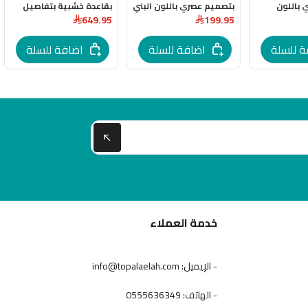
 باللون
بتصميم عصري باللون البني
بقاعدة خشبية بتفاصيل
649.95
199.95
انسيابية وسطح مميز
باللون البني
ة للسلة
اضافة للسلة
اضافة للسلة
خدمة العملاء
- الإيميل: info@topalaelah.com
- الهاتف: 0555636349