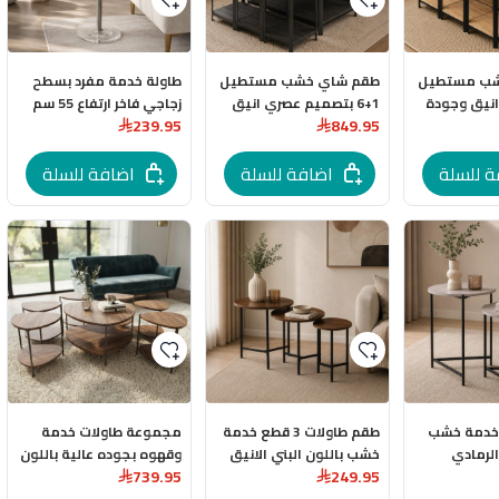
شب مستطيل
طقم شاي خشب مستطيل
طاولة خدمة مفرد بسطح
 انيق وجودة
1+6 بتصميم عصري انيق
زجاجي فاخر ارتفاع 55 سم
239.95
849.95
وجودة عالية
ة للسلة
اضافة للسلة
اضافة للسلة
 خدمة خشب
طقم طاولات 3 قطع خدمة
مجموعة طاولات خدمة
الرمادي
خشب باللون البني الانيق
وقهوه بجوده عالية باللون
739.95
249.95
البني