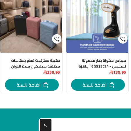
جيباس مكواة بخار محمولة
حقيبة سفرثلاث قطع بمقاسات
للملابس - GGS25034 | جاهزة
مختلفة سيليكون بعدة اللوان
259.95
139.95
للاستخدام خلال 30 ثانية |مجهزة
برأس من الستانلس ستيل وسعة
150 مل | أسود وذهبي -
اضافة للسلة
اضافة للسلة