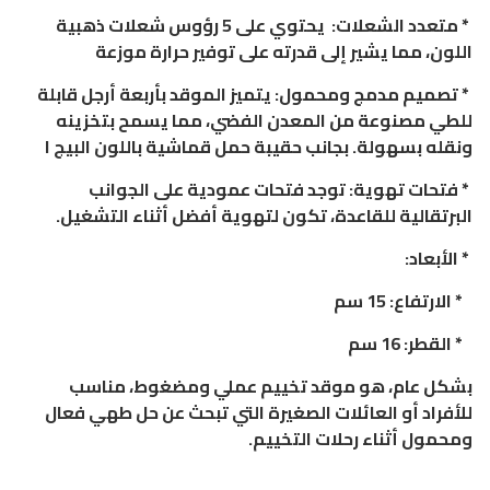
* متعدد الشعلات: يحتوي على 5 رؤوس شعلات ذهبية
اللون، مما يشير إلى قدرته على توفير حرارة موزعة
* تصميم مدمج ومحمول: يتميز الموقد بأربعة أرجل قابلة
للطي مصنوعة من المعدن الفضي، مما يسمح بتخزينه
ونقله بسهولة. بجانب حقيبة حمل قماشية باللون البيج ا
* فتحات تهوية: توجد فتحات عمودية على الجوانب
البرتقالية للقاعدة، تكون لتهوية أفضل أثناء التشغيل.
* الأبعاد:
* الارتفاع: 15 سم
* القطر: 16 سم
بشكل عام، هو موقد تخييم عملي ومضغوط، مناسب
للأفراد أو العائلات الصغيرة التي تبحث عن حل طهي فعال
ومحمول أثناء رحلات التخييم.