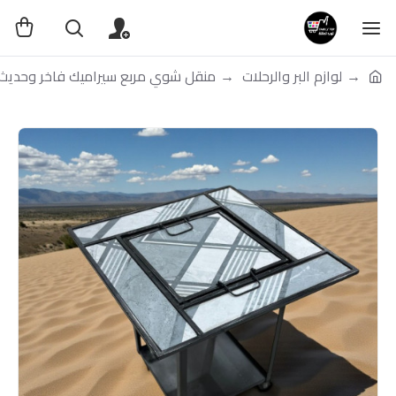
لوازم البر والرحلات
منقل شوي مربع سيراميك فاخر وحديث ع