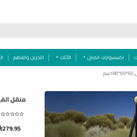
ت
اكسسوارات المنزل
الأثاث
التخزين والتنظيم
ال
سم
منقل الفيصي
279.95