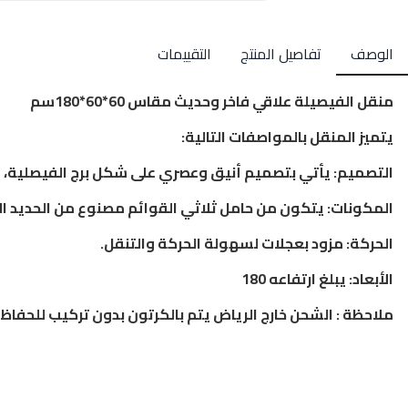
الوصف
تفاصيل المنتج
التقييمات
منقل الفيصيلة علاقي فاخر وحديث مقاس 60*60*180سم
يتميز المنقل بالمواصفات التالية:
التصميم: يأتي بتصميم أنيق وعصري على شكل برج الفيصلية،
المكونات: يتكون من حامل ثلاثي القوائم مصنوع من الحديد ا
الحركة: مزود بعجلات لسهولة الحركة والتنقل.
الأبعاد: يبلغ ارتفاعه 180
ملاحظة : الشحن خارج الرياض يتم بالكرتون بدون تركيب للحفاظ