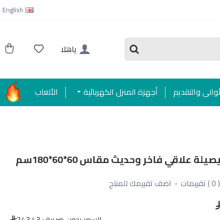
English
ياهلا
أواني والتقديم
أجهزة المنزل الكهربائية
الألعاب
لة علاقي فاخر وحديث مقاس 60*60*180سم
( 0 ) تقييمات
-
اضف تقييمك للمنتج
السعر بدون ضريبة :
243.43