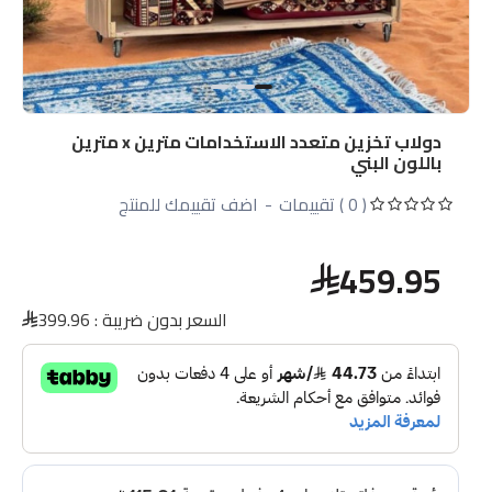
دولاب تخزين متعدد الاستخدامات مترين x مترين
باللون البني
( 0 ) تقييمات
-
اضف تقييمك للمنتج
459.95
السعر بدون ضريبة :
399.96