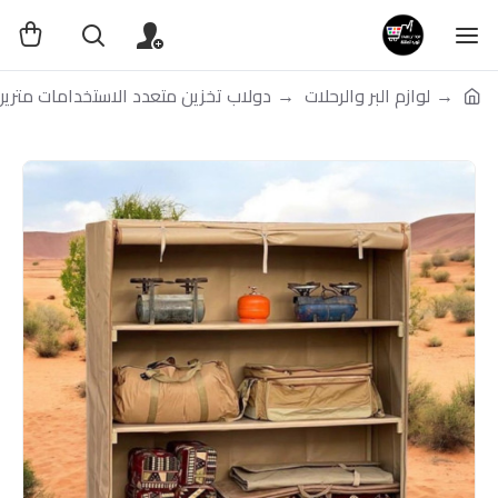
لوازم البر والرحلات
دولاب تخزين متعدد الاستخدامات مترين x مترين باللون الب