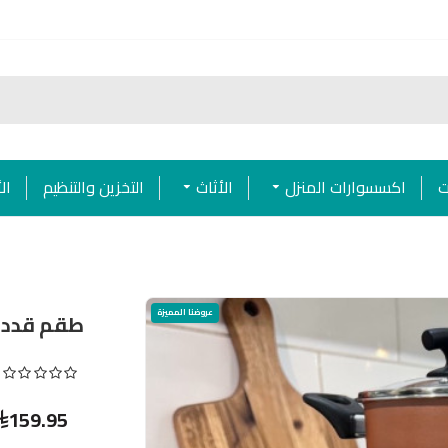
ت
اكسسوارات المنزل
الأثاث
التخزين والتنظيم
ال
عروضنا المميزة
طقم قددور عالي ا
159.95