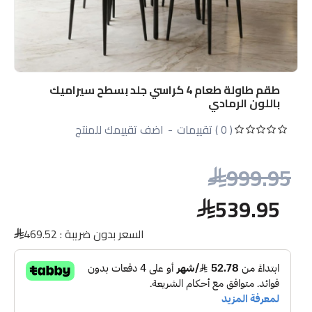
طقم طاولة طعام 4 كراسي جلد بسطح سيراميك
باللون الرمادي
( 0 ) تقييمات
-
اضف تقييمك للمنتج
999.95
539.95
السعر بدون ضريبة :
469.52