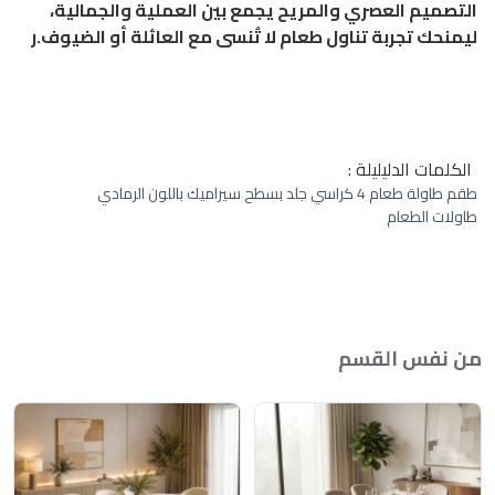
التصميم العصري والمريح يجمع بين العملية والجمالية،
ليمنحك تجربة تناول طعام لا تُنسى مع العائلة أو الضيوف.ر
الكلمات الدليليلة :
طقم طاولة طعام 4 كراسي جلد بسطح سيراميك باللون الرمادي
طاولات الطعام
من نفس القسم