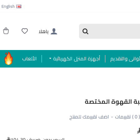
English
ياهلا
أواني والتقديم
أجهزة المنزل الكهربائية
الألعاب
ة القهوة المختصة
( 0 ) تقييمات
-
اضف تقييمك للمنتج
السعر بدون ضريبة :
104.30