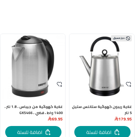
حجز مسبق
غلاية ريبون كهربائية ستانلس ستيل
غلاية كهربائية من جيباس ، 1.8 لتر ،
5 لتر
1400 واط ، فضي ، GK5466
69.95
179.95
اضافة للسلة
اضافة للسلة