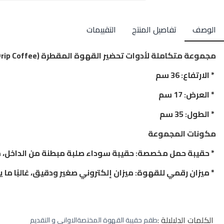
الوصف
تفاصيل المنتج
التقييمات
مجموعة متكاملة لأدوات تحضير القهوة المقطرة (Drip Coffee)، مُرتبة داخل حقيبة سفر مخصصة لها. .
* الارتفاع: 36 سم
* العرض: 17 سم
* الطول: 35 سم
مكونات المجموعة
* حقيبة حمل مخصصة: حقيبة سوداء صلبة مبطنة من الداخل، مزو
* ميزان رقمي للقهوة: ميزان إلكتروني صغير ودقيق، غالبًا ما
الكلمات الدليليلة :
طقم حقيبة القهوة المختصة
الاواني و التقديم