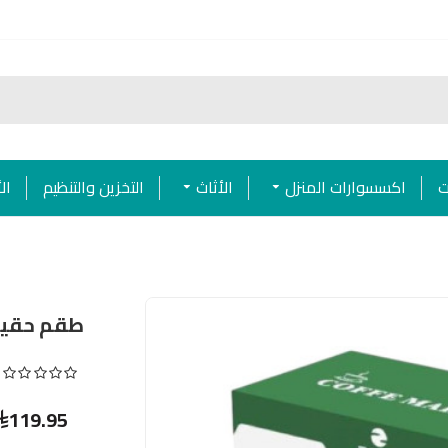
ت
اكسسوارات المنزل
الأثاث
التخزين والتنظيم
ال
طقم حقيب
119.95