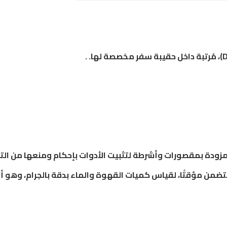
دة بمقصورات وأشرطة لتثبيت الأدوات بإحكام ومنعها من التحرك
 يتضمن مؤقتًا، لقياس كميات القهوة والماء بدقة بالجرام، وهو 