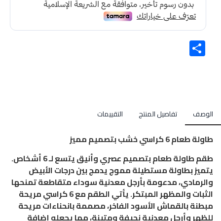
Share
الوصف
تفاصيل المنتج
التقييمات
طاولة طعام 6 كراسي خشب بتصميم مميز
طقم طاولة طعام بتصميم عصري وأنيق يتسع لـ 6 أشخاص.
يتميز بطاولة مستطيلة مموج يدمج بين درجات الأبيض
والرمادي، مدعومة بأرجل معدنية سوداء متقاطعة تمنحها
الثبات والمظهر المبتكر. يأتي الطقم مع 6 كراسي مريحة
مبطنة بالقماش الأسود الفاخر، مصممة بانحناءات مريحة
للظهر وأرجل معدنية نحيفة ومتينة، مما يجعله إضافة