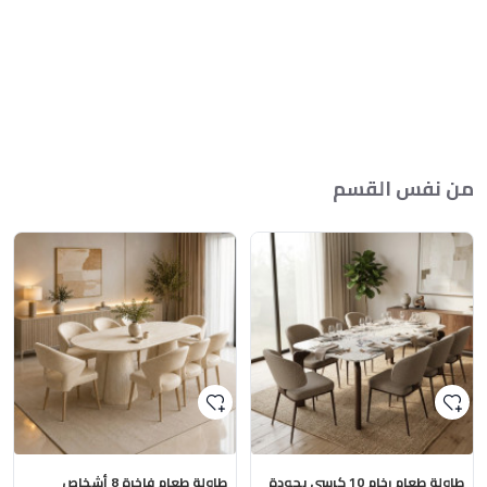
من نفس القسم
طاولة طعام رخام 10 كرسي بجودة
طاولة طعام فاخرة 8 أشخاص