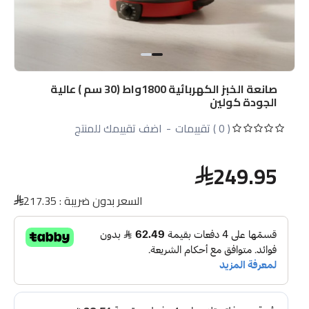
صانعة الخبز الكهربائية 1800واط (30 سم ) عالية
الجودة كولين
( 0 ) تقييمات
-
اضف تقييمك للمنتج
249.95
السعر بدون ضريبة :
217.35