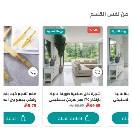
من نفس القسم
-50 %
عروضنا المميزة
شجرة نخل صناعية طويلة عالية
طقم تقديم كيك بتصميم عصري
بارتفاع 170سم بمركن بلاستيكي
وفخم، يجمع بين العملية والأناقة
5.75
99.95
بعدة اللوان
199.95
للمناسبات الخاصة
اضافة للسلة
اضافة للسلة