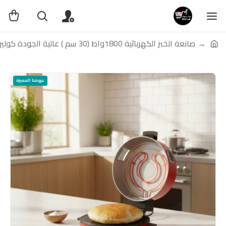
صانعة الخبز الكهربائية 1800واط (30 سم ) عالية الجودة كولين
عروضنا المميزة