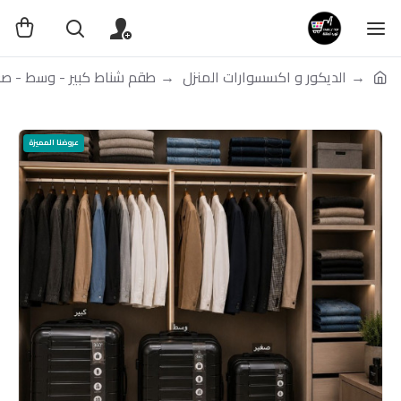
الديكور و اكسسوارات المنزل
طقم شناط كبير - وسط - صغير
عروضنا المميزة