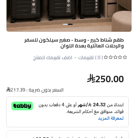
طقم شناط كبير - وسط - صغير سيلكون للسفر
والرحلات العائلية بعدة اللوان
( 0 ) تقييمات
-
اضف تقييمك للمنتج
250.00
السعر بدون ضريبة :
217.39