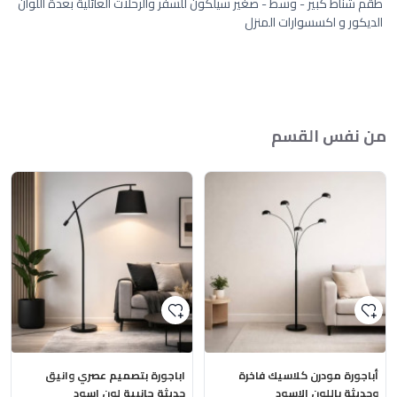
طقم شناط كبير - وسط - صغير سيلكون للسفر والرحلات العائلية بعدة اللوان
الديكور و اكسسوارات المنزل
من نفس القسم
أباجورة مودرن كلاسيك فاخرة
اباجورة بتصميم عصري وانيق
وحديثة باللون الاسود
حديثة جانبية لون اسود