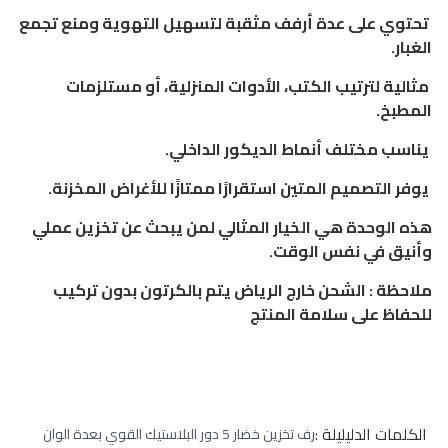
تحتوي على عدة أرفف مثقبة لتسهيل التهوية ومنع تجمع
الغبار.
مثالية لترتيب الكتب، الأدوات المنزلية، أو مستلزمات
المطبخ.
يناسب مختلف أنماط الديكور الداخلي.
يوفر التصميم المتين استقرارًا ممتازًا للأغراض المخزنة.
هذه الوحدة هي الخيار المثالي لمن يبحث عن تخزين عملي
وأنيق في نفس الوقت.
ملاحظة : الشحن خارج الرياض يتم بالكرتون بدون تركيب
للحفاظ على سلامة المنتج
الكلمات الدليليلة :
رف تخزين خضار 5 دور البلاستيك القوي بعدة الوان