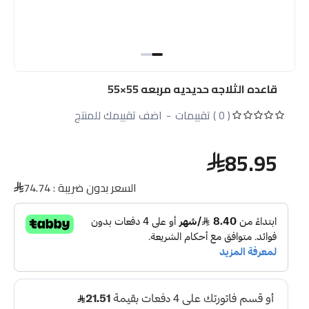
قاعده الثلاجه حديديه مربعه 55×55
( 0 ) تقييمات
-
اضف تقييمك للمنتج
85.95
السعر بدون ضريبة :
74.74