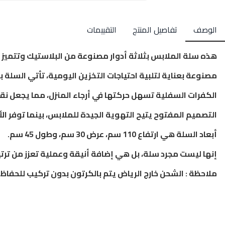
الوصف
تفاصيل المنتج
التقييمات
هذه سلة الملابس بثلاثة أدوار مصنوعة من البلاستيك وتتمي
مصنوعة بعناية لتلبية احتياجات التخزين اليومية، تأتي السلة
الكفرات السفلية تسهل حركتها في أرجاء المنزل، مما يجعل نقل 
التصميم المفتوح يتيح التهوية الجيدة للملابس، بينما توفر ال
أبعاد السلة هي ارتفاع 110 سم، عرض 30 سم، وطول 45 سم.
إنها ليست مجرد سلة، بل هي إضافة أنيقة وعملية تعزز من ترت
ملاحظة : الشحن خارج الرياض يتم بالكرتون بدون تركيب للحفاظ