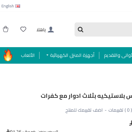
English
ياهلا
أواني والتقديم
أجهزة المنزل الكهربائية
الألعاب
 بلاستيكيه بثلاث ادوار مع كفرات
( 0 ) تقييمات
-
اضف تقييمك للمنتج
السعر بدون ضريبة :
91.26