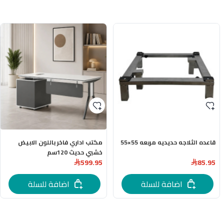
قاعده الثلاجه حديديه مربعه 55×55
مكتب اداري فاخر باللون الابيض
خشبي حديث 120سم
599.95
85.95
اضافة للسلة
اضافة للسلة