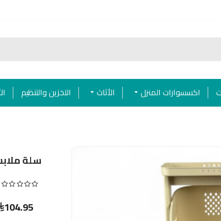
ت
اكسسوارات المنزل
الأثاث
التخزين والتنظيم
ال
سلة ملابس
104.95