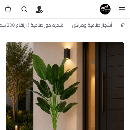
أشجار صناعية ومراكن
شجرة موز صناعية ( ارتفاع 200 سم ) حوض بلاستيك بعدة اللوان