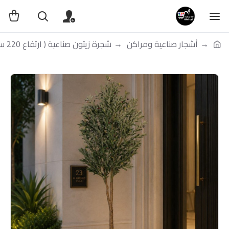
أشجار صناعية ومراكن
شجرة زيتون صناعية ( ارتفاع 220 سم ) حوض بلاستك بعدة الوان