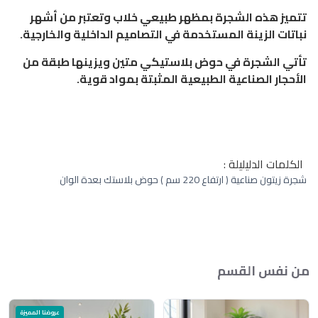
تتميز هذه الشجرة بمظهر طبيعي خلاب وتعتبر من أشهر
نباتات الزينة المستخدمة في التصاميم الداخلية والخارجية.
تأتي الشجرة في حوض بلاستيكي متين ويزينها طبقة من
الأحجار الصناعية الطبيعية المثبتة بمواد قوية.
الكلمات الدليليلة :
شجرة زيتون صناعية ( ارتفاع 220 سم ) حوض بلاستك بعدة الوان
من نفس القسم
عروضنا المميزة