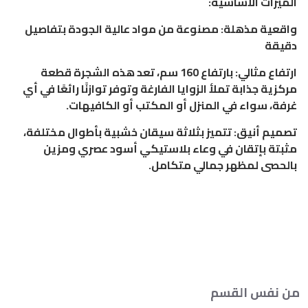
الميزات الأساسية:
واقعية مذهلة: مصنوعة من مواد عالية الجودة بتفاصيل
دقيقة
ارتفاع مثالي: بارتفاع 160 سم، تعد هذه الشجرة قطعة
مركزية جذابة تملأ الزوايا الفارغة وتوفر توازنًا رائعًا في أي
غرفة، سواء في المنزل أو المكتب أو الكافيهات.
تصميم أنيق: تتميز بثلاثة سيقان خشبية بأطوال مختلفة،
مثبتة بإتقان في وعاء بلاستيكي أسود عصري ومزين
بالحصى لمظهر جمالي متكامل.
من نفس القسم