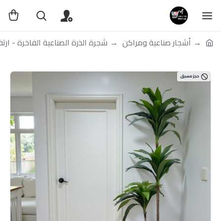
أشجار صناعية ومراكن
شجرة الذرة الصناعية الفاخرة - ارتفاع 160 سم: مركن باللون ا
حجز مسبق