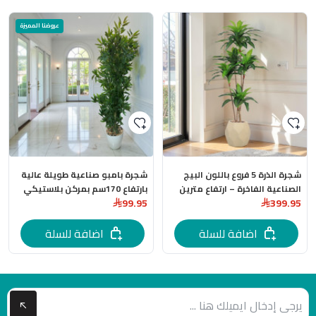
عروضنا المميزة
شجرة الذرة 5 فروع باللون البيج
شجرة بامبو صناعية طويلة عالية
الصناعية الفاخرة – ارتفاع مترين
بارتفاع 170سم بمركن بلاستيكي
99.95
399.95
مركن فايبر
بعدة اللوان
اضافة للسلة
اضافة للسلة